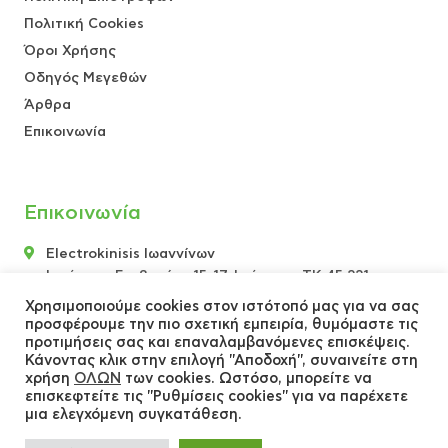
Πολιτική Cookies
Όροι Χρήσης
Οδηγός Μεγεθών
Άρθρα
Επικοινωνία
Επικοινωνία
Electrokinisis Ιωαννίνων
Ιεράρχου Γερβασίου 15-17, Ιωάννινα, ΤΚ 45 221
+30 26512 00155
Χρησιμοποιούμε cookies στον ιστότοπό μας για να σας
προσφέρουμε την πιο σχετική εμπειρία, θυμόμαστε τις
+30 697 269 4620
προτιμήσεις σας και επαναλαμβανόμενες επισκέψεις.
info@electrokinisis-spot.gr
Κάνοντας κλικ στην επιλογή "Αποδοχή", συναινείτε στη
χρήση
ΟΛΩΝ
των cookies. Ωστόσο, μπορείτε να
επισκεφτείτε τις "Ρυθμίσεις cookies" για να παρέχετε
μια ελεγχόμενη συγκατάθεση.