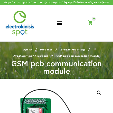
Δωρεάν μεταφορικά για τα αξεσουάρ σε όλη την Ελλάδα εκτός των νήσων.
/
/
/
Αρχική
Products
Σταθμοί Φόρτισης
/
Ανταλλακτικά / Αξεσουάρ
GSM pcb communication module
GSM pcb communication
module